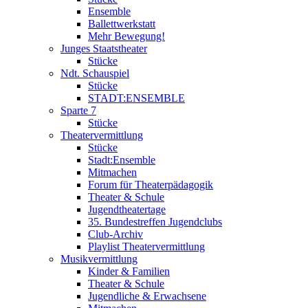
Ensemble
Ballettwerkstatt
Mehr Bewegung!
Junges Staatstheater
Stücke
Ndt. Schauspiel
Stücke
STADT:ENSEMBLE
Sparte 7
Stücke
Theatervermittlung
Stücke
Stadt:Ensemble
Mitmachen
Forum für Theaterpädagogik
Theater & Schule
Jugendtheatertage
35. Bundestreffen Jugendclubs
Club-Archiv
Playlist Theatervermittlung
Musikvermittlung
Kinder & Familien
Theater & Schule
Jugendliche & Erwachsene