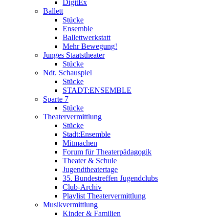
DigitEx
Ballett
Stücke
Ensemble
Ballettwerkstatt
Mehr Bewegung!
Junges Staatstheater
Stücke
Ndt. Schauspiel
Stücke
STADT:ENSEMBLE
Sparte 7
Stücke
Theatervermittlung
Stücke
Stadt:Ensemble
Mitmachen
Forum für Theaterpädagogik
Theater & Schule
Jugendtheatertage
35. Bundestreffen Jugendclubs
Club-Archiv
Playlist Theatervermittlung
Musikvermittlung
Kinder & Familien