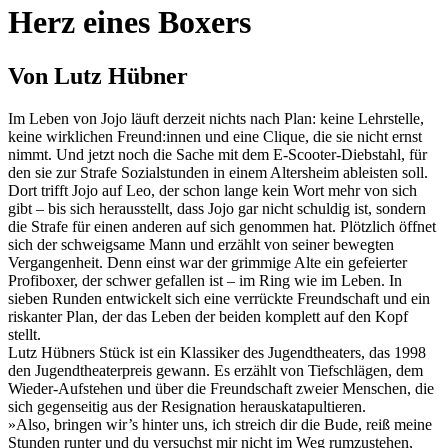
Herz eines Boxers
Von Lutz Hübner
Im Leben von Jojo läuft derzeit nichts nach Plan: keine Lehrstelle,
keine wirklichen Freund:innen und eine Clique, die sie nicht ernst
nimmt. Und jetzt noch die Sache mit dem E-Scooter-Diebstahl, für
den sie zur Strafe Sozialstunden in einem Altersheim ableisten soll.
Dort trifft Jojo auf Leo, der schon lange kein Wort mehr von sich
gibt – bis sich herausstellt, dass Jojo gar nicht schuldig ist, sondern
die Strafe für einen anderen auf sich genommen hat. Plötzlich öffnet
sich der schweigsame Mann und erzählt von seiner bewegten
Vergangenheit. Denn einst war der grimmige Alte ein gefeierter
Profiboxer, der schwer gefallen ist – im Ring wie im Leben. In
sieben Runden entwickelt sich eine verrückte Freundschaft und ein
riskanter Plan, der das Leben der beiden komplett auf den Kopf
stellt.
Lutz Hübners Stück ist ein Klassiker des Jugendtheaters, das 1998
den Jugendtheaterpreis gewann. Es erzählt von Tiefschlägen, dem
Wieder-Aufstehen und über die Freundschaft zweier Menschen, die
sich gegenseitig aus der Resignation herauskatapultieren.
»Also, bringen wir’s hinter uns, ich streich dir die Bude, reiß meine
Stunden runter und du versuchst mir nicht im Weg rumzustehen,