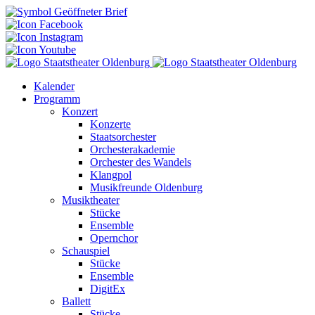
Kalender
Programm
Konzert
Konzerte
Staatsorchester
Orchesterakademie
Orchester des Wandels
Klangpol
Musikfreunde Oldenburg
Musiktheater
Stücke
Ensemble
Opernchor
Schauspiel
Stücke
Ensemble
DigitEx
Ballett
Stücke