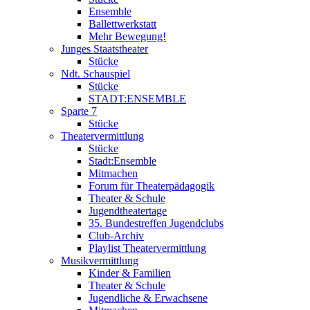
Ensemble
Ballettwerkstatt
Mehr Bewegung!
Junges Staatstheater
Stücke
Ndt. Schauspiel
Stücke
STADT:ENSEMBLE
Sparte 7
Stücke
Theatervermittlung
Stücke
Stadt:Ensemble
Mitmachen
Forum für Theaterpädagogik
Theater & Schule
Jugendtheatertage
35. Bundestreffen Jugendclubs
Club-Archiv
Playlist Theatervermittlung
Musikvermittlung
Kinder & Familien
Theater & Schule
Jugendliche & Erwachsene