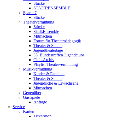
Stücke
STADT:ENSEMBLE
Sparte 7
Stücke
Theatervermittlung
Stücke
Stadt:Ensemble
Mitmachen
Forum für Theaterpädagogik
Theater & Schule
Jugendtheatertage
35. Bundestreffen Jugendclubs
Club-Archiv
Playlist Theatervermittlung
Musikvermittlung
Kinder & Familien
Theater & Schule
Jugendliche & Erwachsene
Mitmachen
Gegenüber
Gastspiele
Anfrage
Service
Karten
Ticketshop