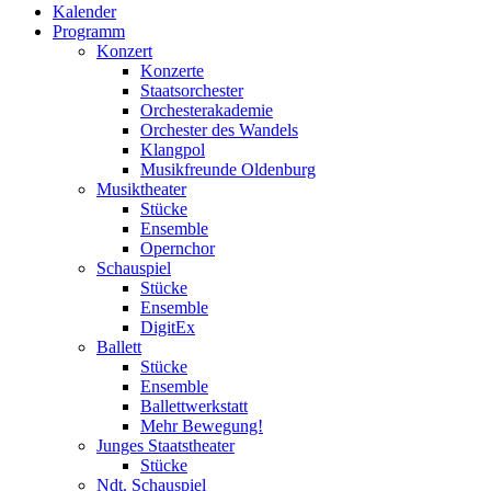
Kalender
Programm
Konzert
Konzerte
Staatsorchester
Orchesterakademie
Orchester des Wandels
Klangpol
Musikfreunde Oldenburg
Musiktheater
Stücke
Ensemble
Opernchor
Schauspiel
Stücke
Ensemble
DigitEx
Ballett
Stücke
Ensemble
Ballettwerkstatt
Mehr Bewegung!
Junges Staatstheater
Stücke
Ndt. Schauspiel