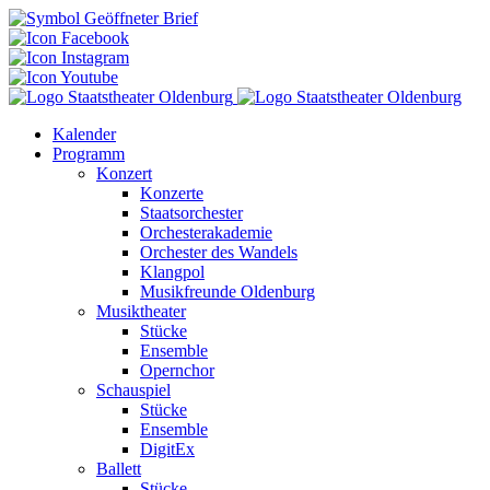
Kalender
Programm
Konzert
Konzerte
Staatsorchester
Orchesterakademie
Orchester des Wandels
Klangpol
Musikfreunde Oldenburg
Musiktheater
Stücke
Ensemble
Opernchor
Schauspiel
Stücke
Ensemble
DigitEx
Ballett
Stücke