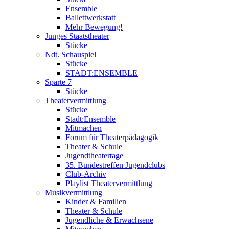
Ensemble
Ballettwerkstatt
Mehr Bewegung!
Junges Staatstheater
Stücke
Ndt. Schauspiel
Stücke
STADT:ENSEMBLE
Sparte 7
Stücke
Theatervermittlung
Stücke
Stadt:Ensemble
Mitmachen
Forum für Theaterpädagogik
Theater & Schule
Jugendtheatertage
35. Bundestreffen Jugendclubs
Club-Archiv
Playlist Theatervermittlung
Musikvermittlung
Kinder & Familien
Theater & Schule
Jugendliche & Erwachsene