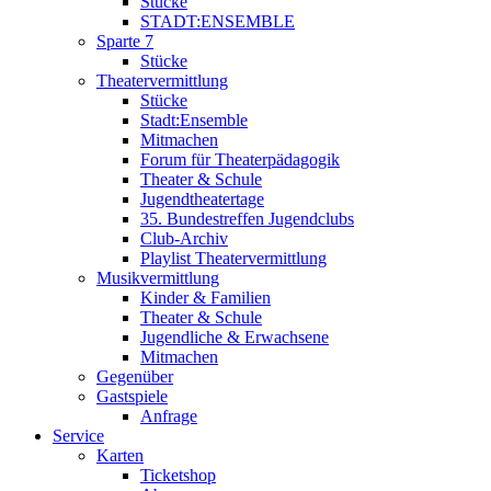
Stücke
STADT:ENSEMBLE
Sparte 7
Stücke
Theatervermittlung
Stücke
Stadt:Ensemble
Mitmachen
Forum für Theaterpädagogik
Theater & Schule
Jugendtheatertage
35. Bundestreffen Jugendclubs
Club-Archiv
Playlist Theatervermittlung
Musikvermittlung
Kinder & Familien
Theater & Schule
Jugendliche & Erwachsene
Mitmachen
Gegenüber
Gastspiele
Anfrage
Service
Karten
Ticketshop