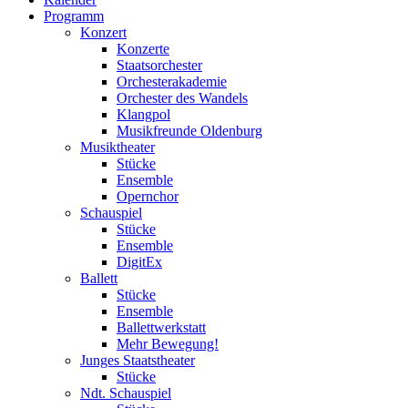
Programm
Konzert
Konzerte
Staatsorchester
Orchesterakademie
Orchester des Wandels
Klangpol
Musikfreunde Oldenburg
Musiktheater
Stücke
Ensemble
Opernchor
Schauspiel
Stücke
Ensemble
DigitEx
Ballett
Stücke
Ensemble
Ballettwerkstatt
Mehr Bewegung!
Junges Staatstheater
Stücke
Ndt. Schauspiel