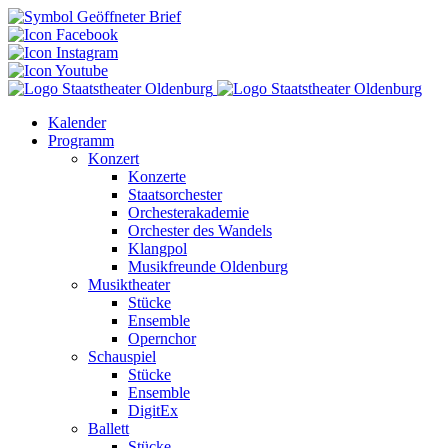
Kalender
Programm
Konzert
Konzerte
Staatsorchester
Orchesterakademie
Orchester des Wandels
Klangpol
Musikfreunde Oldenburg
Musiktheater
Stücke
Ensemble
Opernchor
Schauspiel
Stücke
Ensemble
DigitEx
Ballett
Stücke