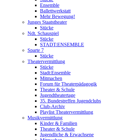
Ensemble
Ballettwerkstatt
Mehr Bewegung!
Junges Staatstheater
Stücke
Ndt. Schauspiel
Stücke
STADT:ENSEMBLE
Sparte 7
Stücke
Theatervermittlung
Stücke
Stadt:Ensemble
Mitmachen
Forum für Theaterpädagogik
Theater & Schule
Jugendtheatertage
35. Bundestreffen Jugendclubs
Club-Archiv
Playlist Theatervermittlung
Musikvermittlung
Kinder & Familien
Theater & Schule
Jugendliche & Erwachsene