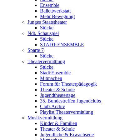
Ensemble
Ballettwerkstatt
Mehr Bewegung!
Junges Staatstheater
Stücke
Ndt. Schauspiel
Stücke
STADT:ENSEMBLE
Sparte 7
Stücke
Theatervermittlung
Stücke
Stadt:Ensemble
Mitmachen
Forum für Theaterpädagogik
Theater & Schule
Jugendtheatertage
35. Bundestreffen Jugendclubs
Club-Archiv
Playlist Theatervermittlung
Musikvermittlung
Kinder & Familien
Theater & Schule
Jugendliche & Erwachsene