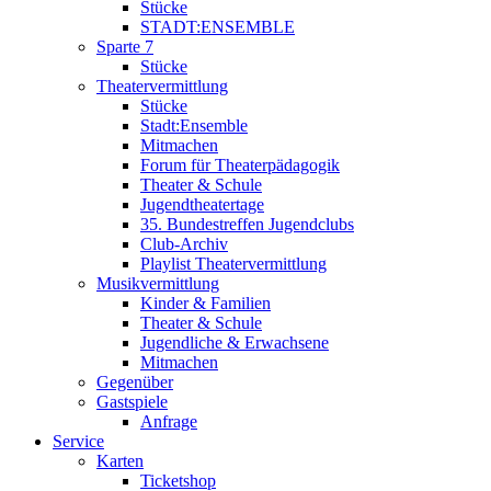
Stücke
STADT:ENSEMBLE
Sparte 7
Stücke
Theatervermittlung
Stücke
Stadt:Ensemble
Mitmachen
Forum für Theaterpädagogik
Theater & Schule
Jugendtheatertage
35. Bundestreffen Jugendclubs
Club-Archiv
Playlist Theatervermittlung
Musikvermittlung
Kinder & Familien
Theater & Schule
Jugendliche & Erwachsene
Mitmachen
Gegenüber
Gastspiele
Anfrage
Service
Karten
Ticketshop