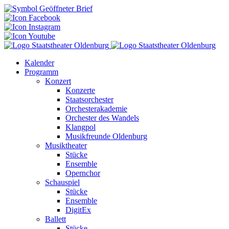
Kalender
Programm
Konzert
Konzerte
Staatsorchester
Orchesterakademie
Orchester des Wandels
Klangpol
Musikfreunde Oldenburg
Musiktheater
Stücke
Ensemble
Opernchor
Schauspiel
Stücke
Ensemble
DigitEx
Ballett
Stücke