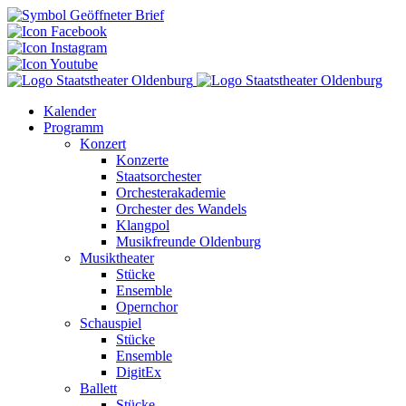
Kalender
Programm
Konzert
Konzerte
Staatsorchester
Orchesterakademie
Orchester des Wandels
Klangpol
Musikfreunde Oldenburg
Musiktheater
Stücke
Ensemble
Opernchor
Schauspiel
Stücke
Ensemble
DigitEx
Ballett
Stücke