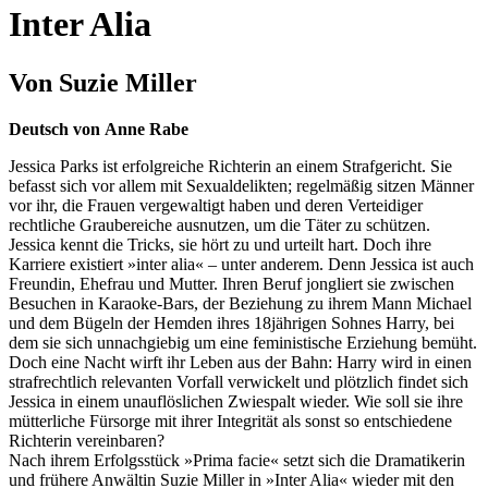
Inter Alia
Von Suzie Miller
Deutsch von Anne Rabe
Jessica Parks ist erfolgreiche Richterin an einem Strafgericht. Sie
befasst sich vor allem mit Sexualdelikten; regelmäßig sitzen Männer
vor ihr, die Frauen vergewaltigt haben und deren Verteidiger
rechtliche Graubereiche ausnutzen, um die Täter zu schützen.
Jessica kennt die Tricks, sie hört zu und urteilt hart. Doch ihre
Karriere existiert »inter alia« – unter anderem. Denn Jessica ist auch
Freundin, Ehefrau und Mutter. Ihren Beruf jongliert sie zwischen
Besuchen in Karaoke-Bars, der Beziehung zu ihrem Mann Michael
und dem Bügeln der Hemden ihres 18jährigen Sohnes Harry, bei
dem sie sich unnachgiebig um eine feministische Erziehung bemüht.
Doch eine Nacht wirft ihr Leben aus der Bahn: Harry wird in einen
strafrechtlich relevanten Vorfall verwickelt und plötzlich findet sich
Jessica in einem unauflöslichen Zwiespalt wieder. Wie soll sie ihre
mütterliche Fürsorge mit ihrer Integrität als sonst so entschiedene
Richterin vereinbaren?
Nach ihrem Erfolgsstück »Prima facie« setzt sich die Dramatikerin
und frühere Anwältin Suzie Miller in »Inter Alia« wieder mit den