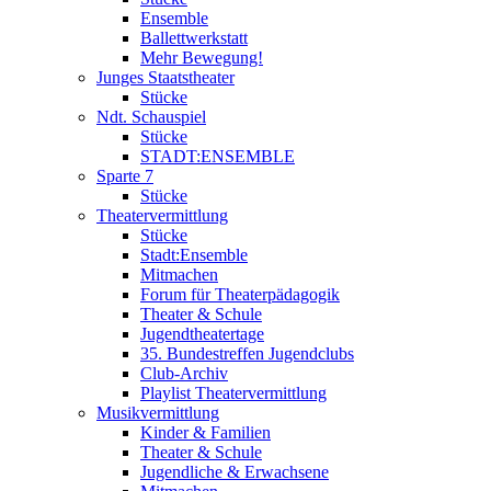
Ensemble
Ballettwerkstatt
Mehr Bewegung!
Junges Staatstheater
Stücke
Ndt. Schauspiel
Stücke
STADT:ENSEMBLE
Sparte 7
Stücke
Theatervermittlung
Stücke
Stadt:Ensemble
Mitmachen
Forum für Theaterpädagogik
Theater & Schule
Jugendtheatertage
35. Bundestreffen Jugendclubs
Club-Archiv
Playlist Theatervermittlung
Musikvermittlung
Kinder & Familien
Theater & Schule
Jugendliche & Erwachsene