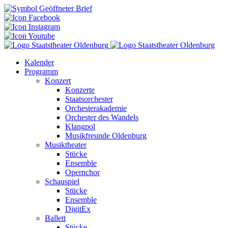
Kalender
Programm
Konzert
Konzerte
Staatsorchester
Orchesterakademie
Orchester des Wandels
Klangpol
Musikfreunde Oldenburg
Musiktheater
Stücke
Ensemble
Opernchor
Schauspiel
Stücke
Ensemble
DigitEx
Ballett
Stücke