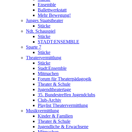
Ensemble
Ballettwerkstatt
Mehr Bewegung!
Junges Staatstheater
Stücke
Ndt. Schauspiel
Stücke
STADT:ENSEMBLE
Sparte 7
Stücke
Theatervermittlung
Stücke
Stadt:Ensemble
Mitmachen
Forum für Theaterpädagogik
Theater & Schule
Jugendtheatertage
35. Bundestreffen Jugendclubs
Club-Archiv
Playlist Theatervermittlung
Musikvermittlung
Kinder & Familien
Theater & Schule
Jugendliche & Erwachsene
Mitmachen