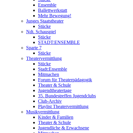
Ensemble
Ballettwerkstatt
Mehr Bewegung!
Junges Staatstheater
Stücke
Ndt. Schauspiel
Stücke
STADT:ENSEMBLE
Sparte 7
Stücke
Theatervermittlung
Stücke
Stadt:Ensemble
Mitmachen
Forum für Theaterpädagogik
Theater & Schule
Jugendtheatertage
35. Bundestreffen Jugendclubs
Club-Archiv
Playlist Theatervermittlung
Musikvermittlung
Kinder & Familien
Theater & Schule
Jugendliche & Erwachsene