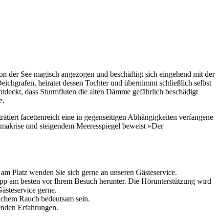
on der See magisch angezogen und beschäftigt sich eingehend mit der
eichgrafen, heiratet dessen Tochter und übernimmt schließlich selbst
ntdeckt, dass Sturmfluten die alten Dämme gefährlich beschädigt
e.
ätiert facettenreich eine in gegenseitigen Abhängigkeiten verfangene
limakrise und steigendem Meeresspiegel beweist »Der
ng am Platz wenden Sie sich gerne an unseren Gästeservice.
pp am besten vor Ihrem Besuch herunter. Die Hörunterstützung wird
Gästeservice gerne.
lichem Rauch bedeutsam sein.
enden Erfahrungen.