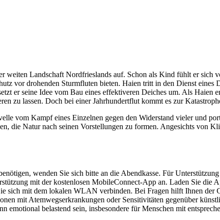
 weiten Landschaft Nordfrieslands auf. Schon als Kind fühlt er sich v
tz vor drohenden Sturmfluten bieten. Haien tritt in den Dienst eines D
etzt er seine Idee vom Bau eines effektiveren Deiches um. Als Haien e
eren zu lassen. Doch bei einer Jahrhundertflut kommt es zur Katastroph
velle vom Kampf eines Einzelnen gegen den Widerstand vieler und portr
en, die Natur nach seinen Vorstellungen zu formen. Angesichts von K
tz benötigen, wenden Sie sich bitte an die Abendkasse. Für Unterstützu
rstützung mit der kostenlosen MobileConnect-App an. Laden Sie die A
 Sie sich mit dem lokalen WLAN verbinden. Bei Fragen hilft Ihnen der 
Personen mit Atemwegserkrankungen oder Sensitivitäten gegenüber künst
nn emotional belastend sein, insbesondere für Menschen mit entsprech