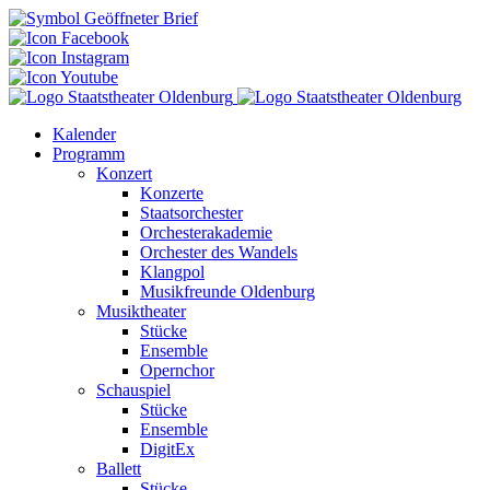
Kalender
Programm
Konzert
Konzerte
Staatsorchester
Orchesterakademie
Orchester des Wandels
Klangpol
Musikfreunde Oldenburg
Musiktheater
Stücke
Ensemble
Opernchor
Schauspiel
Stücke
Ensemble
DigitEx
Ballett
Stücke