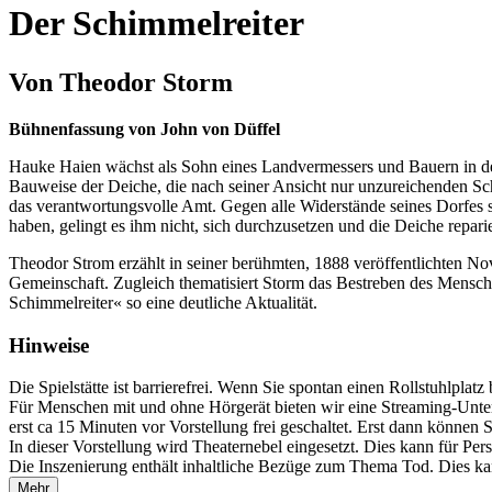
Der Schimmelreiter
Von Theodor Storm
Bühnenfassung von John von Düffel
Hauke Haien wächst als Sohn eines Landvermessers und Bauern in der
Bauweise der Deiche, die nach seiner Ansicht nur unzureichenden Schu
das verantwortungsvolle Amt. Gegen alle Widerstände seines Dorfes s
haben, gelingt es ihm nicht, sich durchzusetzen und die Deiche repari
Theodor Strom erzählt in seiner berühmten, 1888 veröffentlichten No
Gemeinschaft. Zugleich thematisiert Storm das Bestreben des Mensch
Schimmelreiter« so eine deutliche Aktualität.
Hinweise
Die Spielstätte ist barrierefrei. Wenn Sie spontan einen Rollstuhlpla
Für Menschen mit und ohne Hörgerät bieten wir eine Streaming-Unte
erst ca 15 Minuten vor Vorstellung frei geschaltet. Erst dann können
In dieser Vorstellung wird Theaternebel eingesetzt. Dies kann für 
Die Inszenierung enthält inhaltliche Bezüge zum Thema Tod. Dies ka
Mehr