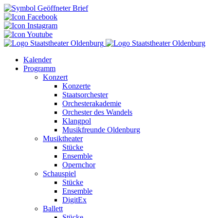
Kalender
Programm
Konzert
Konzerte
Staatsorchester
Orchesterakademie
Orchester des Wandels
Klangpol
Musikfreunde Oldenburg
Musiktheater
Stücke
Ensemble
Opernchor
Schauspiel
Stücke
Ensemble
DigitEx
Ballett
Stücke