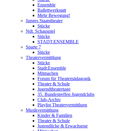
Ensemble
Ballettwerkstatt
Mehr Bewegung!
Junges Staatstheater
Stücke
Ndt. Schauspiel
Stücke
STADT:ENSEMBLE
Sparte 7
Stücke
Theatervermittlung
Stücke
Stadt:Ensemble
Mitmachen
Forum für Theaterpädagogik
Theater & Schule
Jugendtheatertage
35. Bundestreffen Jugendclubs
Club-Archiv
Playlist Theatervermittlung
Musikvermittlung
Kinder & Familien
Theater & Schule
Jugendliche & Erwachsene