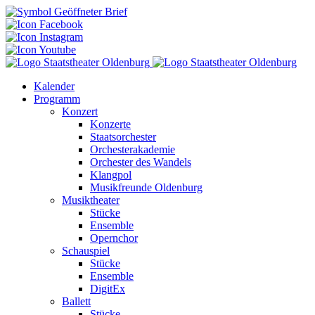
Kalender
Programm
Konzert
Konzerte
Staatsorchester
Orchesterakademie
Orchester des Wandels
Klangpol
Musikfreunde Oldenburg
Musiktheater
Stücke
Ensemble
Opernchor
Schauspiel
Stücke
Ensemble
DigitEx
Ballett
Stücke