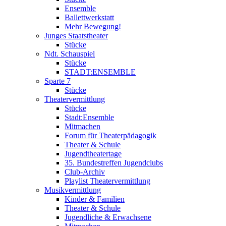
Ensemble
Ballettwerkstatt
Mehr Bewegung!
Junges Staatstheater
Stücke
Ndt. Schauspiel
Stücke
STADT:ENSEMBLE
Sparte 7
Stücke
Theatervermittlung
Stücke
Stadt:Ensemble
Mitmachen
Forum für Theaterpädagogik
Theater & Schule
Jugendtheatertage
35. Bundestreffen Jugendclubs
Club-Archiv
Playlist Theatervermittlung
Musikvermittlung
Kinder & Familien
Theater & Schule
Jugendliche & Erwachsene