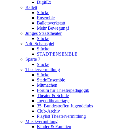
DigitEx
Ballett
Stücke
Ensemble
Ballettwerkstatt
Mehr Bewegung!
Junges Staatstheater
Stücke
Ndt. Schauspiel
Stücke
STADT:ENSEMBLE
Sparte 7
Stücke
Theatervermittlung
Stücke
Stadt:Ensemble
Mitmachen
Forum für Theaterpädagogik
Theater & Schule
Jugendtheatertage
35. Bundestreffen Jugendclubs
Club-Archiv
Playlist Theatervermittlung
Musikvermittlung
Kinder & Familien