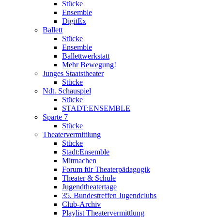
Stücke
Ensemble
DigitEx
Ballett
Stücke
Ensemble
Ballettwerkstatt
Mehr Bewegung!
Junges Staatstheater
Stücke
Ndt. Schauspiel
Stücke
STADT:ENSEMBLE
Sparte 7
Stücke
Theatervermittlung
Stücke
Stadt:Ensemble
Mitmachen
Forum für Theaterpädagogik
Theater & Schule
Jugendtheatertage
35. Bundestreffen Jugendclubs
Club-Archiv
Playlist Theatervermittlung