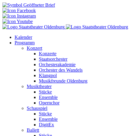
Kalender
Programm
Konzert
Konzerte
Staatsorchester
Orchesterakademie
Orchester des Wandels
Klangpol
Musikfreunde Oldenburg
Musiktheater
Stücke
Ensemble
Opernchor
Schauspiel
Stücke
Ensemble
DigitEx
Ballett
Stücke