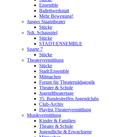
Ensemble
Ballettwerkstatt
Mehr Bewegung!
Junges Staatstheater
Stücke
Ndt. Schauspiel
Stücke
STADT:ENSEMBLE
Sparte 7
Stücke
Theatervermittlung
Stücke
Stadt:Ensemble
Mitmachen
Forum für Theaterpädagogik
Theater & Schule
Jugendtheatertage
35. Bundestreffen Jugendclubs
Club-Archiv
Playlist Theatervermittlung
Musikvermittlung
Kinder & Familien
Theater & Schule
Jugendliche & Erwachsene