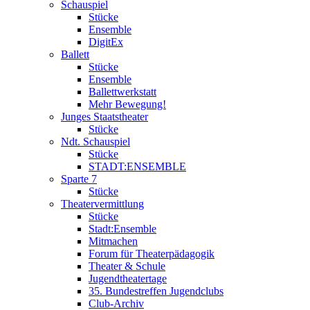
Schauspiel
Stücke
Ensemble
DigitEx
Ballett
Stücke
Ensemble
Ballettwerkstatt
Mehr Bewegung!
Junges Staatstheater
Stücke
Ndt. Schauspiel
Stücke
STADT:ENSEMBLE
Sparte 7
Stücke
Theatervermittlung
Stücke
Stadt:Ensemble
Mitmachen
Forum für Theaterpädagogik
Theater & Schule
Jugendtheatertage
35. Bundestreffen Jugendclubs
Club-Archiv