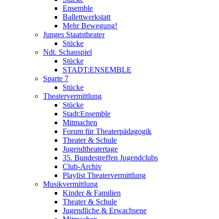
Ensemble
Ballettwerkstatt
Mehr Bewegung!
Junges Staatstheater
Stücke
Ndt. Schauspiel
Stücke
STADT:ENSEMBLE
Sparte 7
Stücke
Theatervermittlung
Stücke
Stadt:Ensemble
Mitmachen
Forum für Theaterpädagogik
Theater & Schule
Jugendtheatertage
35. Bundestreffen Jugendclubs
Club-Archiv
Playlist Theatervermittlung
Musikvermittlung
Kinder & Familien
Theater & Schule
Jugendliche & Erwachsene