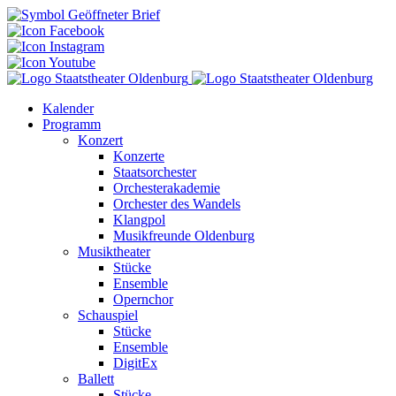
Kalender
Programm
Konzert
Konzerte
Staatsorchester
Orchesterakademie
Orchester des Wandels
Klangpol
Musikfreunde Oldenburg
Musiktheater
Stücke
Ensemble
Opernchor
Schauspiel
Stücke
Ensemble
DigitEx
Ballett
Stücke