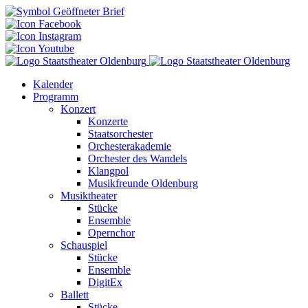
Kalender
Programm
Konzert
Konzerte
Staatsorchester
Orchesterakademie
Orchester des Wandels
Klangpol
Musikfreunde Oldenburg
Musiktheater
Stücke
Ensemble
Opernchor
Schauspiel
Stücke
Ensemble
DigitEx
Ballett
Stücke