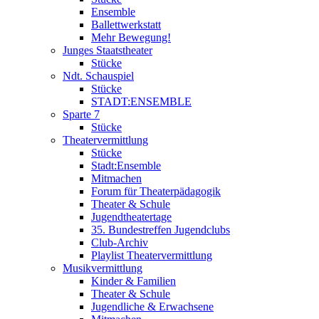
Ensemble
Ballettwerkstatt
Mehr Bewegung!
Junges Staatstheater
Stücke
Ndt. Schauspiel
Stücke
STADT:ENSEMBLE
Sparte 7
Stücke
Theatervermittlung
Stücke
Stadt:Ensemble
Mitmachen
Forum für Theaterpädagogik
Theater & Schule
Jugendtheatertage
35. Bundestreffen Jugendclubs
Club-Archiv
Playlist Theatervermittlung
Musikvermittlung
Kinder & Familien
Theater & Schule
Jugendliche & Erwachsene