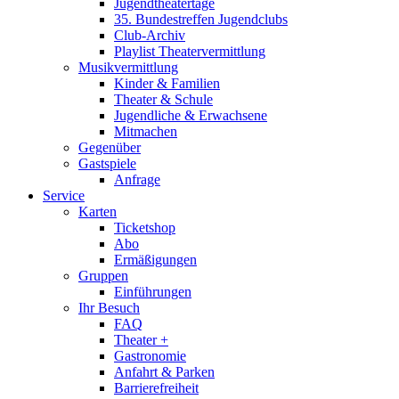
Jugendtheatertage
35. Bundestreffen Jugendclubs
Club-Archiv
Playlist Theatervermittlung
Musikvermittlung
Kinder & Familien
Theater & Schule
Jugendliche & Erwachsene
Mitmachen
Gegenüber
Gastspiele
Anfrage
Service
Karten
Ticketshop
Abo
Ermäßigungen
Gruppen
Einführungen
Ihr Besuch
FAQ
Theater +
Gastronomie
Anfahrt & Parken
Barrierefreiheit