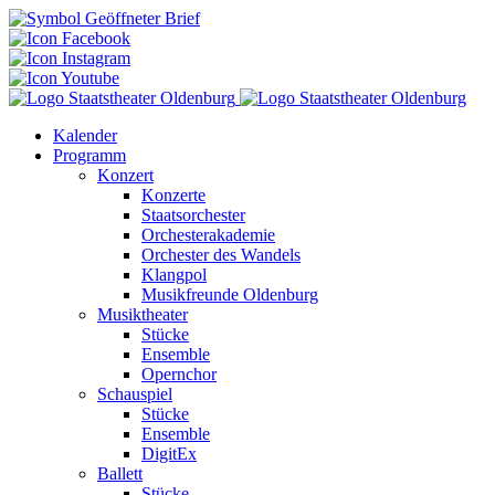
Kalender
Programm
Konzert
Konzerte
Staatsorchester
Orchesterakademie
Orchester des Wandels
Klangpol
Musikfreunde Oldenburg
Musiktheater
Stücke
Ensemble
Opernchor
Schauspiel
Stücke
Ensemble
DigitEx
Ballett
Stücke