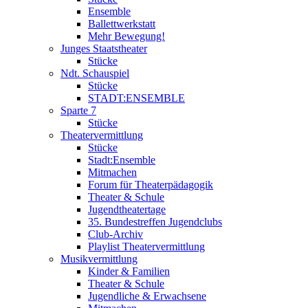
Ensemble
Ballettwerkstatt
Mehr Bewegung!
Junges Staatstheater
Stücke
Ndt. Schauspiel
Stücke
STADT:ENSEMBLE
Sparte 7
Stücke
Theatervermittlung
Stücke
Stadt:Ensemble
Mitmachen
Forum für Theaterpädagogik
Theater & Schule
Jugendtheatertage
35. Bundestreffen Jugendclubs
Club-Archiv
Playlist Theatervermittlung
Musikvermittlung
Kinder & Familien
Theater & Schule
Jugendliche & Erwachsene