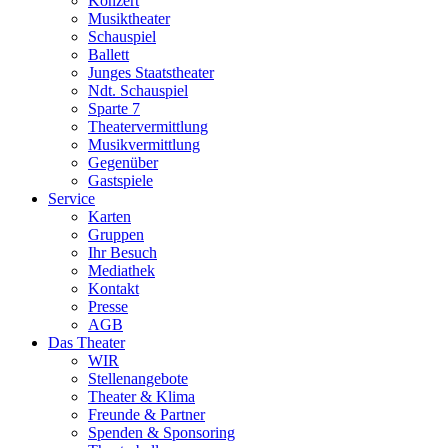
Konzert
Musiktheater
Schauspiel
Ballett
Junges Staatstheater
Ndt. Schauspiel
Sparte 7
Theatervermittlung
Musikvermittlung
Gegenüber
Gastspiele
Service
Karten
Gruppen
Ihr Besuch
Mediathek
Kontakt
Presse
AGB
Das Theater
WIR
Stellenangebote
Theater & Klima
Freunde & Partner
Spenden & Sponsoring