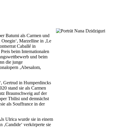
soper Batumi als Carmen und
 Onegin‘, Marzelline in ‚Le
ntserrat Caballé in
Preis beim Internationalen
sangswettbewerb und beim
nn die junge
tionalopern ‚Abesalom,
o‘, Gertrud in Humperdincks
2020 stand sie als Carmen
atz Braunschweig auf der
oper Tbilisi und demnächst
ie als Souffrance in der
s Ulrica wurde sie in einem
 ‚Candide‘ verkörperte sie