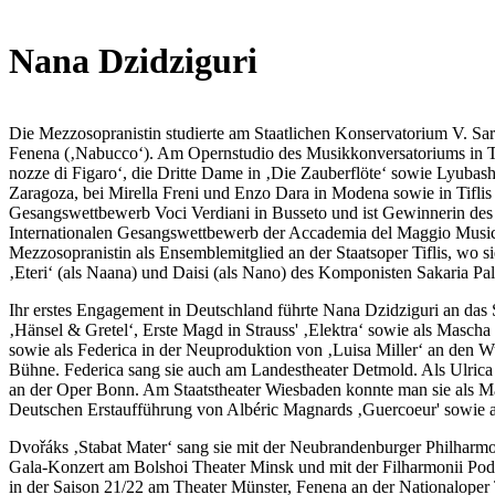
Nana Dzidziguri
Die Mezzosopranistin studierte am Staatlichen Konservatorium V. Sara
Fenena (‚Nabucco‘). Am Opernstudio des Musikkonversatoriums in Tifl
nozze di Figaro‘, die Dritte Dame in ‚Die Zauberflöte‘ sowie Lyubas
Zaragoza, bei Mirella Freni und Enzo Dara in Modena sowie in Tiflis
Gesangswettbewerb Voci Verdiani in Busseto und ist Gewinnerin de
Internationalen Gesangswettbewerb der Accademia del Maggio Musical
Mezzosopranistin als Ensemblemitglied an der Staatsoper Tiflis, wo 
‚Eteri‘ (als Naana) und Daisi (als Nano) des Komponisten Sakaria Pal
Ihr erstes Engagement in Deutschland führte Nana Dzidziguri an das S
‚Hänsel & Gretel‘, Erste Magd in Strauss' ‚Elektra‘ sowie als Masch
sowie als Federica in der Neuproduktion von ‚Luisa Miller‘ an den 
Bühne. Federica sang sie auch am Landestheater Detmold. Als Ulrica w
an der Oper Bonn. Am Staatstheater Wiesbaden konnte man sie als Mad
Deutschen Erstaufführung von Albéric Magnards ‚Guercoeur' sowie als
Dvořáks ‚Stabat Mater‘ sang sie mit der Neubrandenburger Philharm
Gala-Konzert am Bolshoi Theater Minsk und mit der Filharmonii Pod
in der Saison 21/22 am Theater Münster, Fenena an der Nationaloper 