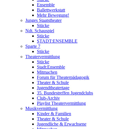
Ensemble
Ballettwerkstatt
Mehr Bewegung!
Junges Staatstheater
Stücke
Ndt. Schauspiel
Stücke
STADT:ENSEMBLE
Sparte 7
Stücke
Theatervermittlung
Stücke
Stadt:Ensemble
Mitmachen
Forum für Theaterpädagogik
Theater & Schule
Jugendtheatertage
35. Bundestreffen Jugendclubs
Club-Archiv
Playlist Theatervermittlung
Musikvermittlung
Kinder & Familien
Theater & Schule
Jugendliche & Erwachsene