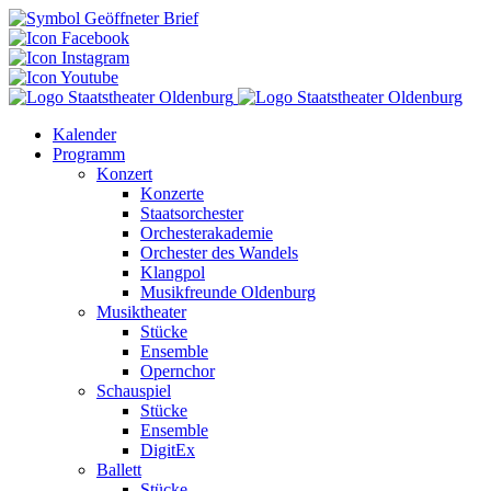
Kalender
Programm
Konzert
Konzerte
Staatsorchester
Orchesterakademie
Orchester des Wandels
Klangpol
Musikfreunde Oldenburg
Musiktheater
Stücke
Ensemble
Opernchor
Schauspiel
Stücke
Ensemble
DigitEx
Ballett
Stücke