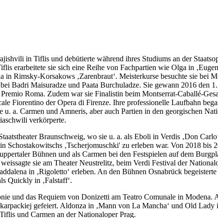
jishvili in Tiflis und debütierte während ihres Studiums an der Staat
is erarbeitete sie sich eine Reihe von Fachpartien wie Olga in ‚Eugen
ha in Rimsky-Korsakows ‚Zarenbraut‘. Meisterkurse besuchte sie bei Mo
 bei Badri Maisuradze und Paata Burchuladze. Sie gewann 2016 den 1. 
s Premio Roma. Zudem war sie Finalistin beim Montserrat-Caballé-Ge
e Fiorentino der Opera di Firenze. Ihre professionelle Laufbahn bega
sie u. a. Carmen und Amneris, aber auch Partien in den georgischen Na
iaschwili verkörperte.
taatstheater Braunschweig, wo sie u. a. als Eboli in Verdis ‚Don Carl
a in Schostakowitschs ‚Tscherjomuschki' zu erleben war. Von 2018 bis 
Wuppertaler Bühnen und als Carmen bei den Festspielen auf dem Burgpl
eissagte sie am Theater Neustrelitz, beim Verdi Festival der National
dalena in ‚Rigoletto‘ erleben. An den Bühnen Osnabrück begeisterte s
 Quickly in ‚Falstaff‘.
onie und das Requiem von Donizetti am Teatro Comunale in Modena. Al
karpackiej gefeiert. Aldonza in ‚Mann von La Mancha‘ und Old Lady in
Tiflis und Carmen an der Nationaloper Prag.