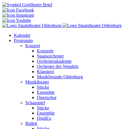
Kalender
Programm
Konzert
Konzerte
Staatsorchester
Orchesterakademie
Orchester des Wandels
Klangpol
Musikfreunde Oldenburg
Musiktheater
Stücke
Ensemble
Opernchor
Schauspiel
Stücke
Ensemble
DigitEx
Ballett
Stücke