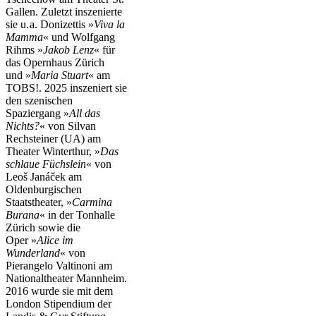
Gallen. Zuletzt inszenierte
sie u. a. Donizettis »
Viva la
Mamma
« und Wolfgang
Rihms »
Jakob Lenz
« für
das Opernhaus Zürich
und »
Maria Stuart
« am
TOBS!. 2025 inszeniert sie
den szenischen
Spaziergang »
All das
Nichts?
« von Silvan
Rechsteiner (UA) am
Theater Winterthur, »
Das
schlaue Füchslein
«
von
Leoš Janáček am
Oldenburgischen
Staatstheater, »
Carmina
Burana
«
in der Tonhalle
Zürich sowie die
Oper »
Alice im
Wunderland
« von
Pierangelo Valtinoni am
Nationaltheater Mannheim.
2016 wurde sie mit dem
London Stipendium der