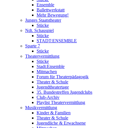
Ensemble
Ballettwerkstatt
Mehr Bewegung!
Junges Staatstheater
Stücke
Ndt. Schauspiel
Stücke
STADT:ENSEMBLE
Sparte 7
Stücke
Theatervermittlung
Stücke
Stadt:Ensemble
Mitmachen
Forum für Theaterpädagogik
Theater & Schule
Jugendtheatertage
35. Bundestreffen Jugendclubs
Club-Archiv
Playlist Theatervermittlung
Musikvermittlung
Kinder & Familien
Theater & Schule
Jugendliche & Erwachsene