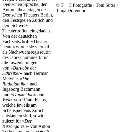
Deutschen Sprache, den
© T + T Fotografie - Toni Suter +
Autorentheatertagen des
Tanja Dorendorf
Deutschen Theaters Berlin,
den Festspielen Zürich und
dem Schweizer
Theatertreffen eingeladen.
Von der deutschen
Fachzeitschrift »Theater
heute« wurde sie viermal
als Nachwuchsregisseurin
des Jahres nominiert: für
die Inszenierungen
von »
Bartleby der
Schreiber
« nach Herman
Melville, »
Die
Radiofamilie
« nach
Ingeborg Bachmann
und »
Dunkel lockende
Welt
» von Händl Klaus,
welche jeweils am
Schauspielhaus Zürich
entstanden sind, sowie
zuletzt für »
Der
Kirschgarten
» von Anton
Tschechow am Theater St.