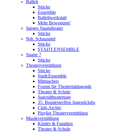
Ballett
Stücke
Ensemble
Ballettwerkstatt
Mehr Bewegung!
Junges Staatstheater
Stücke
Ndt. Schauspiel
Stücke
STADT:ENSEMBLE
Sparte 7
Stücke
Theatervermittlung
Stücke
Stadt:Ensemble
Mitmachen
Forum für Theaterpädagogik
Theater & Schule
Jugendtheatertage
35. Bundestreffen Jugendclubs
Club-Archiv
Playlist Theatervermittlung
Musikvermittlung
Kinder & Familien
Theater & Schule