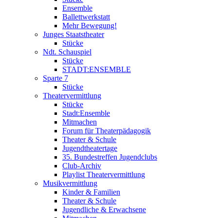
Ensemble
Ballettwerkstatt
Mehr Bewegung!
Junges Staatstheater
Stücke
Ndt. Schauspiel
Stücke
STADT:ENSEMBLE
Sparte 7
Stücke
Theatervermittlung
Stücke
Stadt:Ensemble
Mitmachen
Forum für Theaterpädagogik
Theater & Schule
Jugendtheatertage
35. Bundestreffen Jugendclubs
Club-Archiv
Playlist Theatervermittlung
Musikvermittlung
Kinder & Familien
Theater & Schule
Jugendliche & Erwachsene