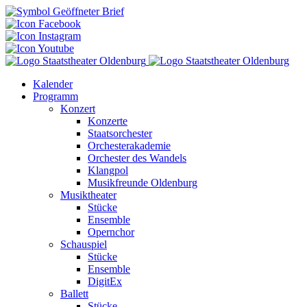
Kalender
Programm
Konzert
Konzerte
Staatsorchester
Orchesterakademie
Orchester des Wandels
Klangpol
Musikfreunde Oldenburg
Musiktheater
Stücke
Ensemble
Opernchor
Schauspiel
Stücke
Ensemble
DigitEx
Ballett
Stücke