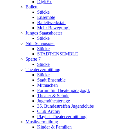
DigitEx
Ballett
Stücke
Ensemble
Ballettwerkstatt
Mehr Bewegung!
Junges Staatstheater
Stücke
Ndt. Schauspiel
Stücke
STADT:ENSEMBLE
Sparte 7
Stücke
Theatervermittlung
Stücke
Stadt:Ensemble
Mitmachen
Forum für Theaterpädagogik
Theater & Schule
Jugendtheatertage
35. Bundestreffen Jugendclubs
Club-Archiv
Playlist Theatervermittlung
Musikvermittlung
Kinder & Familien