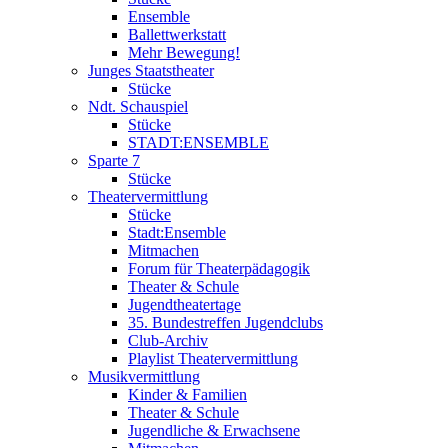
Ensemble
Ballettwerkstatt
Mehr Bewegung!
Junges Staatstheater
Stücke
Ndt. Schauspiel
Stücke
STADT:ENSEMBLE
Sparte 7
Stücke
Theatervermittlung
Stücke
Stadt:Ensemble
Mitmachen
Forum für Theaterpädagogik
Theater & Schule
Jugendtheatertage
35. Bundestreffen Jugendclubs
Club-Archiv
Playlist Theatervermittlung
Musikvermittlung
Kinder & Familien
Theater & Schule
Jugendliche & Erwachsene