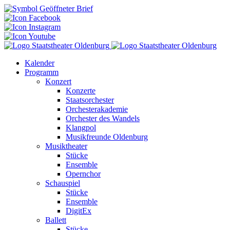
Kalender
Programm
Konzert
Konzerte
Staatsorchester
Orchesterakademie
Orchester des Wandels
Klangpol
Musikfreunde Oldenburg
Musiktheater
Stücke
Ensemble
Opernchor
Schauspiel
Stücke
Ensemble
DigitEx
Ballett
Stücke