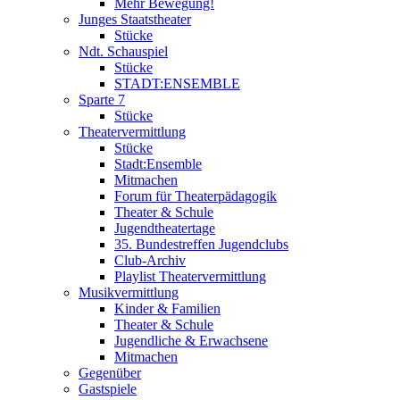
Mehr Bewegung!
Junges Staatstheater
Stücke
Ndt. Schauspiel
Stücke
STADT:ENSEMBLE
Sparte 7
Stücke
Theatervermittlung
Stücke
Stadt:Ensemble
Mitmachen
Forum für Theaterpädagogik
Theater & Schule
Jugendtheatertage
35. Bundestreffen Jugendclubs
Club-Archiv
Playlist Theatervermittlung
Musikvermittlung
Kinder & Familien
Theater & Schule
Jugendliche & Erwachsene
Mitmachen
Gegenüber
Gastspiele