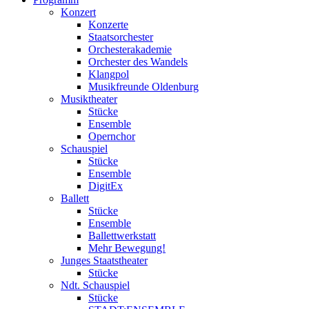
Konzert
Konzerte
Staatsorchester
Orchesterakademie
Orchester des Wandels
Klangpol
Musikfreunde Oldenburg
Musiktheater
Stücke
Ensemble
Opernchor
Schauspiel
Stücke
Ensemble
DigitEx
Ballett
Stücke
Ensemble
Ballettwerkstatt
Mehr Bewegung!
Junges Staatstheater
Stücke
Ndt. Schauspiel
Stücke