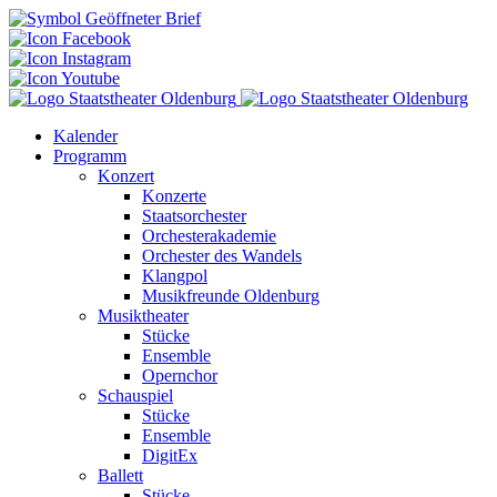
Kalender
Programm
Konzert
Konzerte
Staatsorchester
Orchesterakademie
Orchester des Wandels
Klangpol
Musikfreunde Oldenburg
Musiktheater
Stücke
Ensemble
Opernchor
Schauspiel
Stücke
Ensemble
DigitEx
Ballett
Stücke