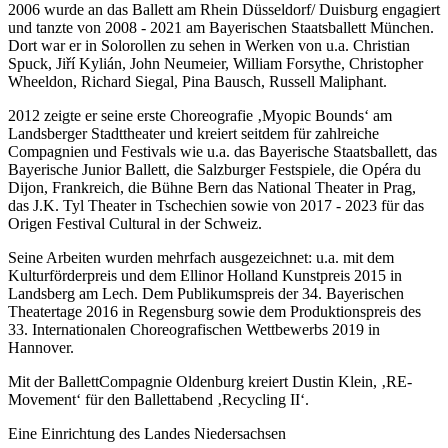
2006 wurde an das Ballett am Rhein Düsseldorf/ Duisburg engagiert
und tanzte von 2008 - 2021 am Bayerischen Staatsballett München.
Dort war er in Solorollen zu sehen in Werken von u.a. Christian
Spuck, Jiří Kylián, John Neumeier, William Forsythe, Christopher
Wheeldon, Richard Siegal, Pina Bausch, Russell Maliphant.
2012 zeigte er seine erste Choreografie ‚Myopic Bounds‘ am
Landsberger Stadttheater und kreiert seitdem für zahlreiche
Compagnien und Festivals wie u.a. das Bayerische Staatsballett, das
Bayerische Junior Ballett, die Salzburger Festspiele, die Opéra du
Dijon, Frankreich, die Bühne Bern das National Theater in Prag,
das J.K. Tyl Theater in Tschechien sowie von 2017 - 2023 für das
Origen Festival Cultural in der Schweiz.
Seine Arbeiten wurden mehrfach ausgezeichnet: u.a. mit dem
Kulturförderpreis und dem Ellinor Holland Kunstpreis 2015 in
Landsberg am Lech. Dem Publikumspreis der 34. Bayerischen
Theatertage 2016 in Regensburg sowie dem Produktionspreis des
33. Internationalen Choreografischen Wettbewerbs 2019 in
Hannover.
Mit der BallettCompagnie Oldenburg kreiert Dustin Klein, ‚RE-
Movement‘ für den Ballettabend ‚Recycling II‘.
Eine Einrichtung des Landes Niedersachsen