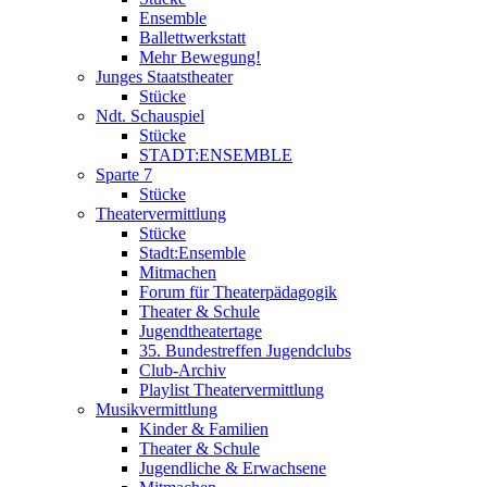
Ensemble
Ballettwerkstatt
Mehr Bewegung!
Junges Staatstheater
Stücke
Ndt. Schauspiel
Stücke
STADT:ENSEMBLE
Sparte 7
Stücke
Theatervermittlung
Stücke
Stadt:Ensemble
Mitmachen
Forum für Theaterpädagogik
Theater & Schule
Jugendtheatertage
35. Bundestreffen Jugendclubs
Club-Archiv
Playlist Theatervermittlung
Musikvermittlung
Kinder & Familien
Theater & Schule
Jugendliche & Erwachsene