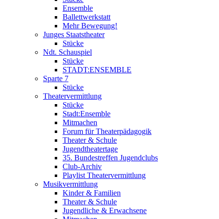
Ensemble
Ballettwerkstatt
Mehr Bewegung!
Junges Staatstheater
Stücke
Ndt. Schauspiel
Stücke
STADT:ENSEMBLE
Sparte 7
Stücke
Theatervermittlung
Stücke
Stadt:Ensemble
Mitmachen
Forum für Theaterpädagogik
Theater & Schule
Jugendtheatertage
35. Bundestreffen Jugendclubs
Club-Archiv
Playlist Theatervermittlung
Musikvermittlung
Kinder & Familien
Theater & Schule
Jugendliche & Erwachsene