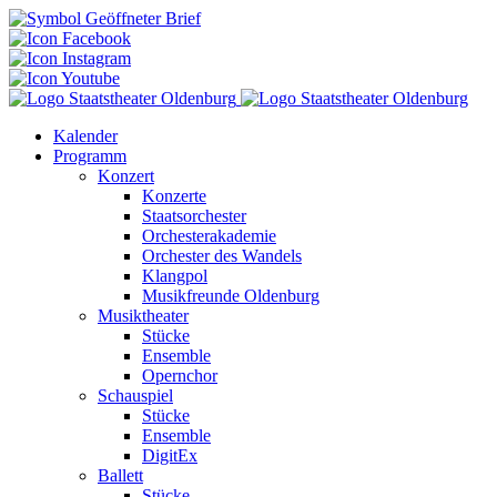
Kalender
Programm
Konzert
Konzerte
Staatsorchester
Orchesterakademie
Orchester des Wandels
Klangpol
Musikfreunde Oldenburg
Musiktheater
Stücke
Ensemble
Opernchor
Schauspiel
Stücke
Ensemble
DigitEx
Ballett
Stücke