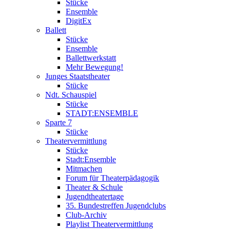
Stücke
Ensemble
DigitEx
Ballett
Stücke
Ensemble
Ballettwerkstatt
Mehr Bewegung!
Junges Staatstheater
Stücke
Ndt. Schauspiel
Stücke
STADT:ENSEMBLE
Sparte 7
Stücke
Theatervermittlung
Stücke
Stadt:Ensemble
Mitmachen
Forum für Theaterpädagogik
Theater & Schule
Jugendtheatertage
35. Bundestreffen Jugendclubs
Club-Archiv
Playlist Theatervermittlung