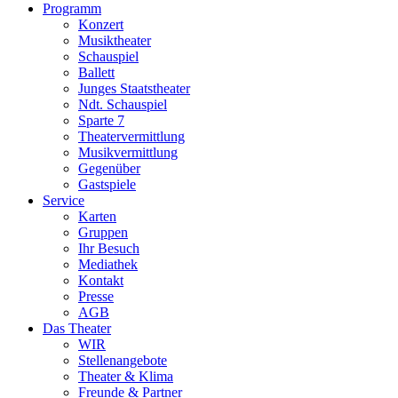
Programm
Konzert
Musiktheater
Schauspiel
Ballett
Junges Staatstheater
Ndt. Schauspiel
Sparte 7
Theatervermittlung
Musikvermittlung
Gegenüber
Gastspiele
Service
Karten
Gruppen
Ihr Besuch
Mediathek
Kontakt
Presse
AGB
Das Theater
WIR
Stellenangebote
Theater & Klima
Freunde & Partner