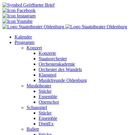
Kalender
Programm
Konzert
Konzerte
Staatsorchester
Orchesterakademie
Orchester des Wandels
Klangpol
Musikfreunde Oldenburg
Musiktheater
Stücke
Ensemble
Opernchor
Schauspiel
Stücke
Ensemble
DigitEx
Ballett
Stücke