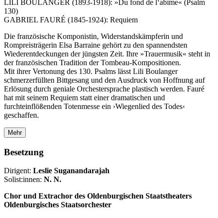
LILI BOULANGER (1893-1918): »Du fond de l‘abîme« (Psalm
130)
GABRIEL FAURÉ (1845-1924): Requiem
Die französische Komponistin, Widerstandskämpferin und
Rompreisträgerin Elsa Barraine gehört zu den spannendsten
Wiederentdeckungen der jüngsten Zeit. Ihre »Trauermusik« steht in
der französischen Tradition der Tombeau-Kompositionen.
Mit ihrer Vertonung des 130. Psalms lässt Lili Boulanger
schmerzerfüllten Bittgesang und den Ausdruck von Hoffnung auf
Erlösung durch geniale Orchestersprache plastisch werden. Fauré
hat mit seinem Requiem statt einer dramatischen und
furchteinflößenden Totenmesse ein ›Wiegenlied des Todes‹
geschaffen.
Mehr
Besetzung
Dirigent:
Leslie Suganandarajah
Solist:innen:
N. N.
Chor und Extrachor des Oldenburgischen Staatstheaters
Oldenburgisches Staatsorchester