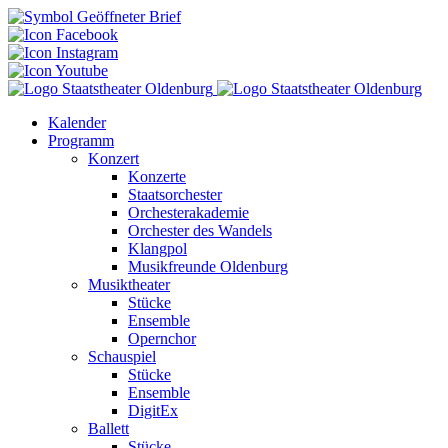
Kalender
Programm
Konzert
Konzerte
Staatsorchester
Orchesterakademie
Orchester des Wandels
Klangpol
Musikfreunde Oldenburg
Musiktheater
Stücke
Ensemble
Opernchor
Schauspiel
Stücke
Ensemble
DigitEx
Ballett
Stücke