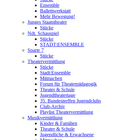
Ensemble
Ballettwerkstatt
Mehr Bewegung!
Junges Staatstheater
Stücke
Ndt. Schauspiel
Stücke
STADT:ENSEMBLE
Sparte 7
Stücke
Theatervermittlung
Stücke
Stadt:Ensemble
Mitmachen
Forum für Theaterpädagogik
Theater & Schule
Jugendtheatertage
35. Bundestreffen Jugendclubs
Club-Archiv
Playlist Theatervermittlung
Musikvermittlung
Kinder & Familien
Theater & Schule
Jugendliche & Erwachsene