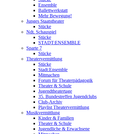
Ensemble
Ballettwerkstatt
Mehr Bewegung!
Junges Staatstheater
Stücke
Ndt. Schauspiel
Stücke
STADT:ENSEMBLE
Sparte 7
Stücke
Theatervermittlung
Stücke
Stadt:Ensemble
Mitmachen
Forum für Theaterpädagogik
Theater & Schule
Jugendtheatertage
35. Bundestreffen Jugendclubs
Club-Archiv
Playlist Theatervermittlung
Musikvermittlung
Kinder & Familien
Theater & Schule
Jugendliche & Erwachsene