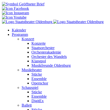
Kalender
Programm
Konzert
Konzerte
Staatsorchester
Orchesterakademie
Orchester des Wandels
Klangpol
Musikfreunde Oldenburg
Musiktheater
Stücke
Ensemble
Opernchor
Schauspiel
Stücke
Ensemble
DigitEx
Ballett
Stücke