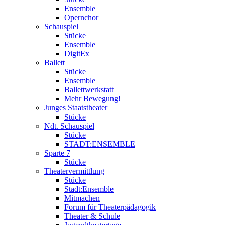
Ensemble
Opernchor
Schauspiel
Stücke
Ensemble
DigitEx
Ballett
Stücke
Ensemble
Ballettwerkstatt
Mehr Bewegung!
Junges Staatstheater
Stücke
Ndt. Schauspiel
Stücke
STADT:ENSEMBLE
Sparte 7
Stücke
Theatervermittlung
Stücke
Stadt:Ensemble
Mitmachen
Forum für Theaterpädagogik
Theater & Schule