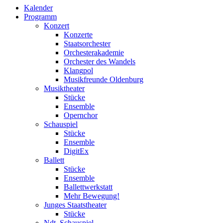
Kalender
Programm
Konzert
Konzerte
Staatsorchester
Orchesterakademie
Orchester des Wandels
Klangpol
Musikfreunde Oldenburg
Musiktheater
Stücke
Ensemble
Opernchor
Schauspiel
Stücke
Ensemble
DigitEx
Ballett
Stücke
Ensemble
Ballettwerkstatt
Mehr Bewegung!
Junges Staatstheater
Stücke
Ndt. Schauspiel