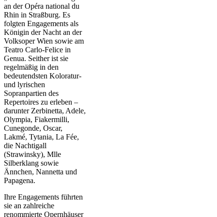
an der Opéra national du
Rhin in Straßburg. Es
folgten Engagements als
Königin der Nacht an der
Volksoper Wien sowie am
Teatro Carlo-Felice in
Genua. Seither ist sie
regelmäßig in den
bedeutendsten Koloratur-
und lyrischen
Sopranpartien des
Repertoires zu erleben –
darunter Zerbinetta, Adele,
Olympia, Fiakermilli,
Cunegonde, Oscar,
Lakmé, Tytania, La Fée,
die Nachtigall
(Strawinsky), Mlle
Silberklang sowie
Ännchen, Nannetta und
Papagena.
Ihre Engagements führten
sie an zahlreiche
renommierte Opernhäuser