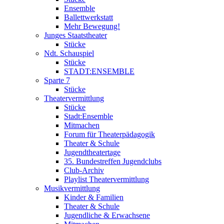
Ensemble
Ballettwerkstatt
Mehr Bewegung!
Junges Staatstheater
Stücke
Ndt. Schauspiel
Stücke
STADT:ENSEMBLE
Sparte 7
Stücke
Theatervermittlung
Stücke
Stadt:Ensemble
Mitmachen
Forum für Theaterpädagogik
Theater & Schule
Jugendtheatertage
35. Bundestreffen Jugendclubs
Club-Archiv
Playlist Theatervermittlung
Musikvermittlung
Kinder & Familien
Theater & Schule
Jugendliche & Erwachsene