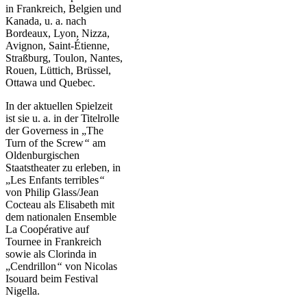
in Frankreich, Belgien und
Kanada, u. a. nach
Bordeaux, Lyon, Nizza,
Avignon, Saint-Étienne,
Straßburg, Toulon, Nantes,
Rouen, Lüttich, Brüssel,
Ottawa und Quebec.
In der aktuellen Spielzeit
ist sie u. a. in der Titelrolle
der Governess in „The
Turn of the Screw
“
am
Oldenburgischen
Staatstheater zu erleben, in
„Les Enfants terribles
“
von Philip Glass/Jean
Cocteau als Elisabeth mit
dem nationalen Ensemble
La Coopérative auf
Tournee in Frankreich
sowie als Clorinda in
„Cendrillon
“
von Nicolas
Isouard beim Festival
Nigella.