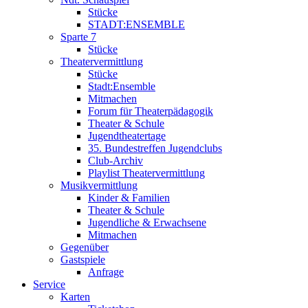
Stücke
STADT:ENSEMBLE
Sparte 7
Stücke
Theatervermittlung
Stücke
Stadt:Ensemble
Mitmachen
Forum für Theaterpädagogik
Theater & Schule
Jugendtheatertage
35. Bundestreffen Jugendclubs
Club-Archiv
Playlist Theatervermittlung
Musikvermittlung
Kinder & Familien
Theater & Schule
Jugendliche & Erwachsene
Mitmachen
Gegenüber
Gastspiele
Anfrage
Service
Karten