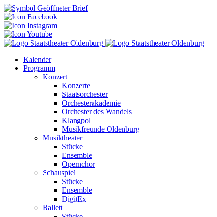
Kalender
Programm
Konzert
Konzerte
Staatsorchester
Orchesterakademie
Orchester des Wandels
Klangpol
Musikfreunde Oldenburg
Musiktheater
Stücke
Ensemble
Opernchor
Schauspiel
Stücke
Ensemble
DigitEx
Ballett
Stücke