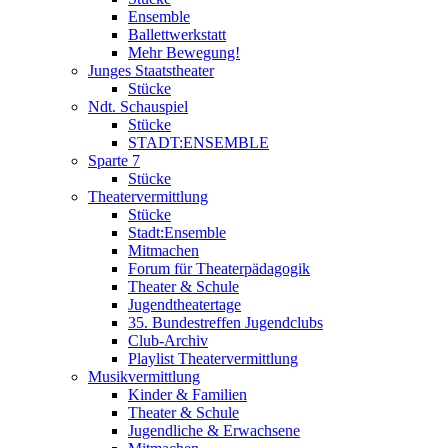
Ensemble
Ballettwerkstatt
Mehr Bewegung!
Junges Staatstheater
Stücke
Ndt. Schauspiel
Stücke
STADT:ENSEMBLE
Sparte 7
Stücke
Theatervermittlung
Stücke
Stadt:Ensemble
Mitmachen
Forum für Theaterpädagogik
Theater & Schule
Jugendtheatertage
35. Bundestreffen Jugendclubs
Club-Archiv
Playlist Theatervermittlung
Musikvermittlung
Kinder & Familien
Theater & Schule
Jugendliche & Erwachsene