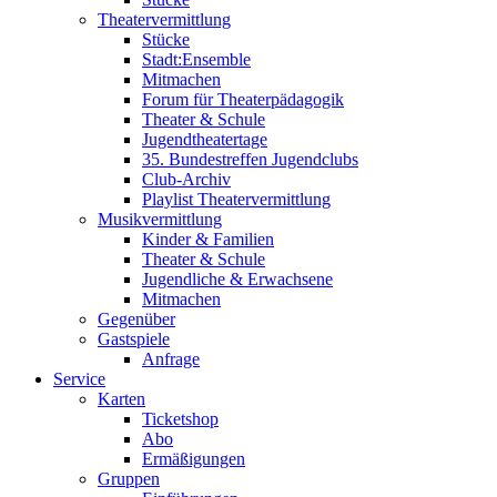
Theatervermittlung
Stücke
Stadt:Ensemble
Mitmachen
Forum für Theaterpädagogik
Theater & Schule
Jugendtheatertage
35. Bundestreffen Jugendclubs
Club-Archiv
Playlist Theatervermittlung
Musikvermittlung
Kinder & Familien
Theater & Schule
Jugendliche & Erwachsene
Mitmachen
Gegenüber
Gastspiele
Anfrage
Service
Karten
Ticketshop
Abo
Ermäßigungen
Gruppen