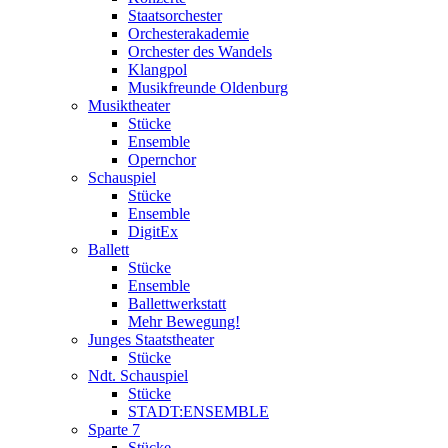
Staatsorchester
Orchesterakademie
Orchester des Wandels
Klangpol
Musikfreunde Oldenburg
Musiktheater
Stücke
Ensemble
Opernchor
Schauspiel
Stücke
Ensemble
DigitEx
Ballett
Stücke
Ensemble
Ballettwerkstatt
Mehr Bewegung!
Junges Staatstheater
Stücke
Ndt. Schauspiel
Stücke
STADT:ENSEMBLE
Sparte 7
Stücke