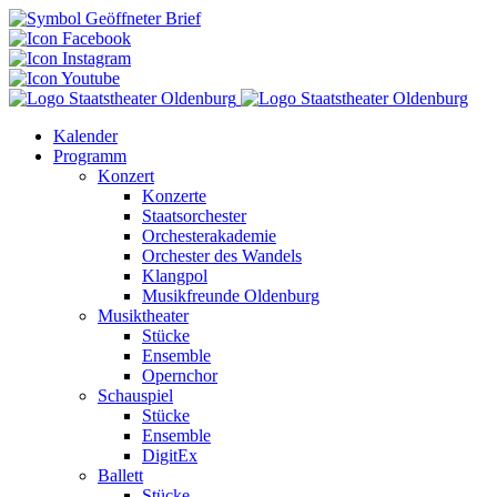
Kalender
Programm
Konzert
Konzerte
Staatsorchester
Orchesterakademie
Orchester des Wandels
Klangpol
Musikfreunde Oldenburg
Musiktheater
Stücke
Ensemble
Opernchor
Schauspiel
Stücke
Ensemble
DigitEx
Ballett
Stücke