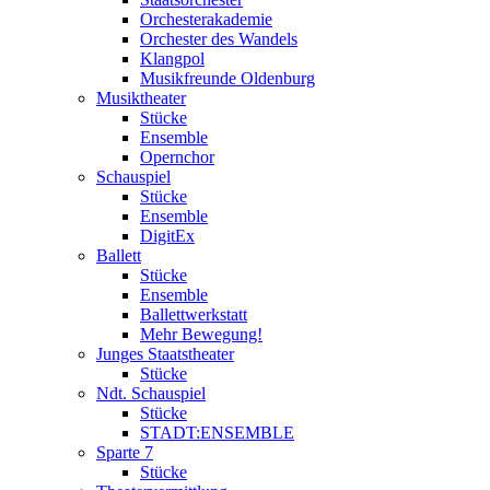
Orchesterakademie
Orchester des Wandels
Klangpol
Musikfreunde Oldenburg
Musiktheater
Stücke
Ensemble
Opernchor
Schauspiel
Stücke
Ensemble
DigitEx
Ballett
Stücke
Ensemble
Ballettwerkstatt
Mehr Bewegung!
Junges Staatstheater
Stücke
Ndt. Schauspiel
Stücke
STADT:ENSEMBLE
Sparte 7
Stücke