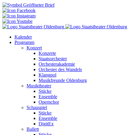
Kalender
Programm
Konzert
Konzerte
Staatsorchester
Orchesterakademie
Orchester des Wandels
Klangpol
Musikfreunde Oldenburg
Musiktheater
Stücke
Ensemble
Opernchor
Schauspiel
Stücke
Ensemble
DigitEx
Ballett
Stücke