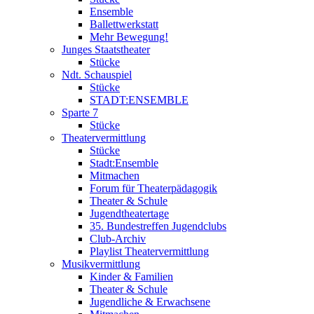
Ensemble
Ballettwerkstatt
Mehr Bewegung!
Junges Staatstheater
Stücke
Ndt. Schauspiel
Stücke
STADT:ENSEMBLE
Sparte 7
Stücke
Theatervermittlung
Stücke
Stadt:Ensemble
Mitmachen
Forum für Theaterpädagogik
Theater & Schule
Jugendtheatertage
35. Bundestreffen Jugendclubs
Club-Archiv
Playlist Theatervermittlung
Musikvermittlung
Kinder & Familien
Theater & Schule
Jugendliche & Erwachsene