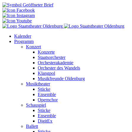
Kalender
Programm
Konzert
Konzerte
Staatsorchester
Orchesterakademie
Orchester des Wandels
Klangpol
Musikfreunde Oldenburg
Musiktheater
Stücke
Ensemble
Opernchor
Schauspiel
Stücke
Ensemble
DigitEx
Ballett
Stücke