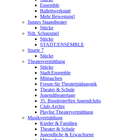
Ensemble
Ballettwerkstatt
Mehr Bewegung!
Junges Staatstheater
Stücke
Ndt. Schauspiel
Stücke
STADT:ENSEMBLE
Sparte 7
Stücke
Theatervermittlung
Stücke
Stadt:Ensemble
Mitmachen
Forum für Theaterpädagogik
Theater & Schule
Jugendtheatertage
35. Bundestreffen Jugendclubs
Club-Archiv
Playlist Theatervermittlung
Musikvermittlung
Kinder & Familien
Theater & Schule
Jugendliche & Erwachsene