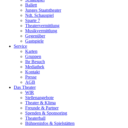
Ballett
Junges Staatstheater
Ndt. Schauspiel
Sparte 7
Theatervermittlung
Musikvermittlung
Gegenüber
Gastspiele
Service
Karten
Gruppen
Ihr Besuch
Mediathek
Kontakt
Presse
AGB
Das Theater
WIR
Stellenangebote
Theater & Klima
Freunde & Partner
Spenden & Sponsoring
Theaterball
Bühneninfos & Spielstätten