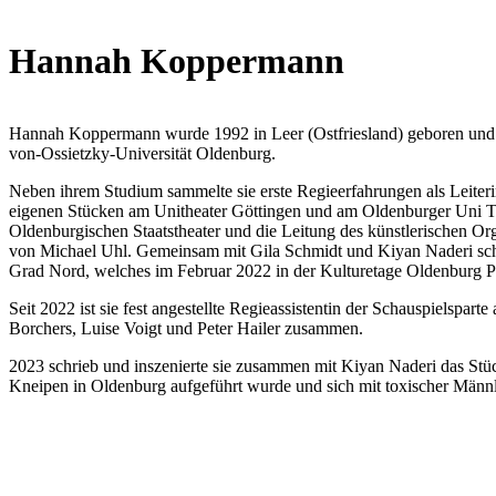
Hannah Koppermann
Hannah Koppermann wurde 1992 in Leer (Ostfriesland) geboren und s
von-Ossietzky-Universität Oldenburg.
Neben ihrem Studium sammelte sie erste Regieerfahrungen als Leiter
eigenen Stücken am Unitheater Göttingen und am Oldenburger Uni Th
Oldenburgischen Staatstheater und die Leitung des künstlerischen Org
von Michael Uhl. Gemeinsam mit Gila Schmidt und Kiyan Naderi schri
Grad Nord, welches im Februar 2022 in der Kulturetage Oldenburg Pr
Seit 2022 ist sie fest angestellte Regieassistentin der Schauspielspar
Borchers, Luise Voigt und Peter Hailer zusammen.
2023 schrieb und inszenierte sie zusammen mit Kiyan Naderi das Stü
Kneipen in Oldenburg aufgeführt wurde und sich mit toxischer Männli