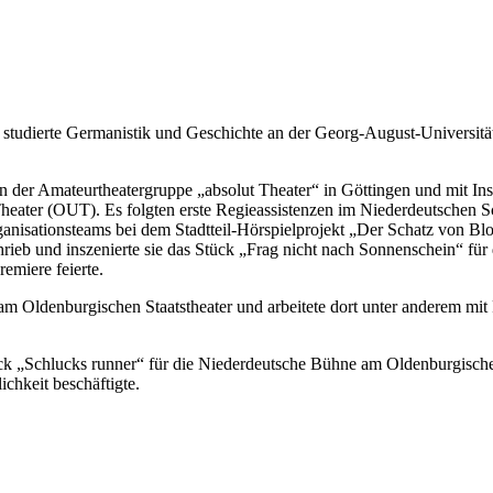
tudierte Germanistik und Geschichte an der Georg-August-Universität
in der Amateurtheatergruppe „absolut Theater“ in Göttingen und mit In
eater (OUT). Es folgten erste Regieassistenzen im Niederdeutschen S
anisationsteams bei dem Stadtteil-Hörspielprojekt „Der Schatz von Blo
eb und inszenierte sie das Stück „Frag nicht nach Sonnenschein“ für
emiere feierte.
te am Oldenburgischen Staatstheater und arbeitete dort unter anderem mit
ck „Schlucks runner“ für die Niederdeutsche Bühne am Oldenburgischen
chkeit beschäftigte.