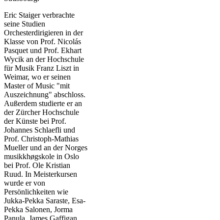
Eric Staiger verbrachte
seine Studien
Orchesterdirigieren in der
Klasse von Prof. Nicolás
Pasquet und Prof. Ekhart
Wycik an der Hochschule
für Musik Franz Liszt in
Weimar, wo er seinen
Master of Music "mit
Auszeichnung" abschloss.
Außerdem studierte er an
der Zürcher Hochschule
der Künste bei Prof.
Johannes Schlaefli und
Prof. Christoph-Mathias
Mueller und an der Norges
musikkhøgskole in Oslo
bei Prof. Ole Kristian
Ruud. In Meisterkursen
wurde er von
Persönlichkeiten wie
Jukka-Pekka Saraste, Esa-
Pekka Salonen, Jorma
Panula, James Gaffigan,