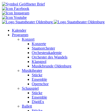
Kalender
Programm
Konzert
Konzerte
Staatsorchester
Orchesterakademie
Orchester des Wandels
Klangpol
Musikfreunde Oldenburg
Musiktheater
Stücke
Ensemble
Opernchor
Schauspiel
Stücke
Ensemble
DigitEx
Ballett
Stücke