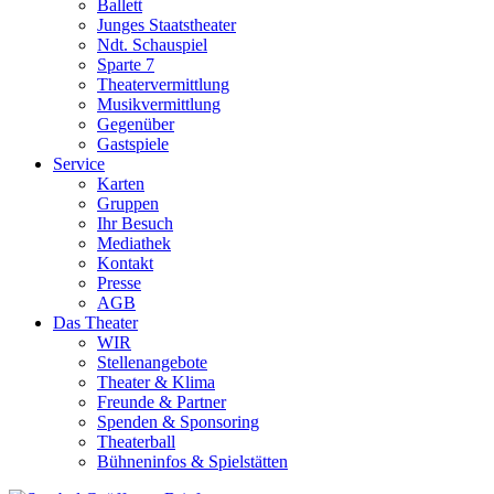
Ballett
Junges Staatstheater
Ndt. Schauspiel
Sparte 7
Theatervermittlung
Musikvermittlung
Gegenüber
Gastspiele
Service
Karten
Gruppen
Ihr Besuch
Mediathek
Kontakt
Presse
AGB
Das Theater
WIR
Stellenangebote
Theater & Klima
Freunde & Partner
Spenden & Sponsoring
Theaterball
Bühneninfos & Spielstätten