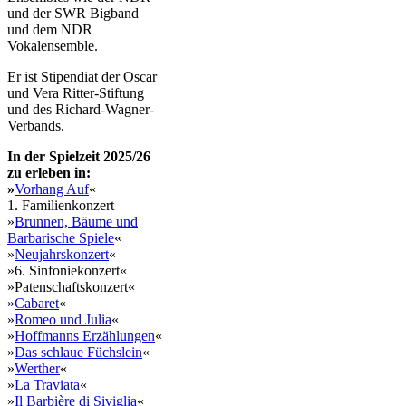
und der SWR Bigband
und dem NDR
Vokalensemble.
​Er ist Stipendiat der Oscar
und Vera Ritter-Stiftung
und des Richard-Wagner-
Verbands.
In der Spielzeit 2025/26
zu erleben in:
»
Vorhang Auf
«
1. Familienkonzert
»
Brunnen, Bäume und
Barbarische Spiele
«
»
Neujahrskonzert
«
»6. Sinfoniekonzert«
»Patenschaftskonzert«
»
Cabaret
«
»
Romeo und Julia
«
»
Hoffmanns Erzählungen
«
»
Das schlaue Füchslein
«
»
Werther
«
»
La Traviata
«
»
Il Barbière di Siviglia
«