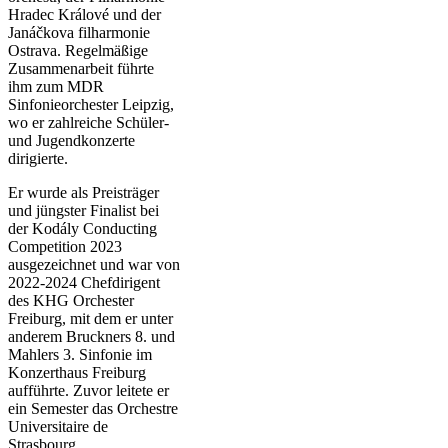
Hradec Králové und der
Janáčkova filharmonie
Ostrava. Regelmäßige
Zusammenarbeit führte
ihm zum MDR
Sinfonieorchester Leipzig,
wo er zahlreiche Schüler-
und Jugendkonzerte
dirigierte.
Er wurde als Preisträger
und jüngster Finalist bei
der Kodály Conducting
Competition 2023
ausgezeichnet und war von
2022-2024 Chefdirigent
des KHG Orchester
Freiburg, mit dem er unter
anderem Bruckners 8. und
Mahlers 3. Sinfonie im
Konzerthaus Freiburg
aufführte. Zuvor leitete er
ein Semester das Orchestre
Universitaire de
Strasbourg.