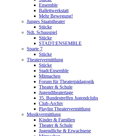
Ensemble
Ballettwerkstatt
Mehr Bewegung!
Junges Staatstheater
Stücke
Ndt. Schauspiel
Stücke
STADT:ENSEMBLE
Sparte 7
Stücke
Theatervermittlung
Stücke
Stadt:Ensemble
Mitmachen
Forum für Theaterpädagogik
Theater & Schule
Jugendtheatertage
35. Bundestreffen Jugendclubs
Club-Archiv
Playlist Theatervermittlung
Musikvermittlung
Kinder & Familien
Theater & Schule
Jugendliche & Erwachsene