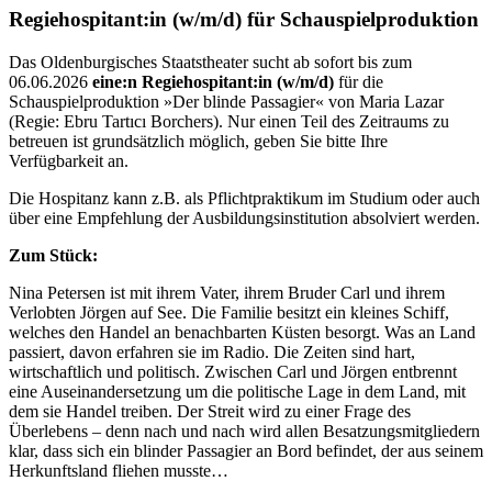
Regiehospitant:in (w/m/d) für Schauspielproduktion
Das Oldenburgisches Staatstheater sucht ab sofort bis zum
06.06.2026
eine:n Regiehospitant:in (w/m/d)
für die
Schauspielproduktion »Der blinde Passagier« von Maria Lazar
(Regie: Ebru Tartıcı Borchers). Nur einen Teil des Zeitraums zu
betreuen ist grundsätzlich möglich, geben Sie bitte Ihre
Verfügbarkeit an.
Die Hospitanz kann z.B. als Pflichtpraktikum im Studium oder auch
über eine Empfehlung der Ausbildungsinstitution absolviert werden.
Zum Stück:
Nina Petersen ist mit ihrem Vater, ihrem Bruder Carl und ihrem
Verlobten Jörgen auf See. Die Familie besitzt ein kleines Schiff,
welches den Handel an benachbarten Küsten besorgt. Was an Land
passiert, davon erfahren sie im Radio. Die Zeiten sind hart,
wirtschaftlich und politisch. Zwischen Carl und Jörgen entbrennt
eine Auseinandersetzung um die politische Lage in dem Land, mit
dem sie Handel treiben. Der Streit wird zu einer Frage des
Überlebens – denn nach und nach wird allen Besatzungsmitgliedern
klar, dass sich ein blinder Passagier an Bord befindet, der aus seinem
Herkunftsland fliehen musste…