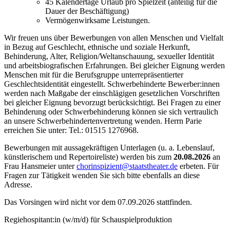
45 Kalendertage Urlaub pro Spielzeit (anteilig für die
Dauer der Beschäftigung)
Vermögenwirksame Leistungen.
Wir freuen uns über Bewerbungen von allen Menschen und Vielfalt
in Bezug auf Geschlecht, ethnische und soziale Herkunft,
Behinderung, Alter, Religion/Weltanschauung, sexueller Identität
und arbeitsbiografischen Erfahrungen. Bei gleicher Eignung werden
Menschen mit für die Berufsgruppe unterrepräsentierter
Geschlechtsidentität eingestellt. Schwerbehinderte Bewerber:innen
werden nach Maßgabe der einschlägigen gesetzlichen Vorschriften
bei gleicher Eignung bevorzugt berücksichtigt. Bei Fragen zu einer
Behinderung oder Schwerbehinderung können sie sich vertraulich
an unsere Schwerbehindertenvertretung wenden. Herrn Parie
erreichen Sie unter: Tel.: 01515 1276968.
Bewerbungen mit aussagekräftigen Unterlagen (u. a. Lebenslauf,
künstlerischem und Repertoireliste) werden bis zum
20.08.2026
an
Frau Hansmeier unter
chorinspizient@staatstheater.de
erbeten. Für
Fragen zur Tätigkeit wenden Sie sich bitte ebenfalls an diese
Adresse.
Das Vorsingen wird nicht vor dem 07.09.2026 stattfinden.
Regiehospitant:in (w/m/d) für Schauspielproduktion