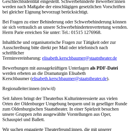
Geschlechtsidentität eingestellt. Schwerbehinderte Bewerber:innen
werden nach Maßgabe der einschlägigen gesetzlichen Vorschriften
bei gleicher Eignung bevorzugt berücksichtigt.
Bei Fragen zu einer Behinderung oder Schwerbehinderung können
sie sich vertraulich an unsere Schwerbehindertenvertretung wenden.
Herrn Parie erreichen Sie unter: Tel.: 01515 1276968.
Inhaltliche und organisatorische Fragen zur Tätigkeit oder zur
Ausschreibung bitte direkt per Mail oder telefonisch nach
schriftlicher
Terminvereinbarung:
elisabeth.kerschbaumer@staatstheater.de
Bewerbungen mit aussagekräftigen Unterlagen
als PDF-Datei
werden erbeten an die Dramaturgin Elisabeth
Kerschbaumer (
elisabeth.kerschbaumer@staatstheater.de
).
Regionalleiter:innen (m/w/d)
Seit Jahren bringt der Theaterbus Kulturinteressierte aus vielen
Orten der Oldenburger Umgebung bequem und in geselliger Runde
zum Oldenburgischen Staatstheater. In einer Spielzeit besuchen
unsere Gruppen zehn ausgewählte Vorstellungen aus Oper,
Schauspiel und Ballett.
Wir suchen engagierte Theaterfreund:innen, die mit unserer