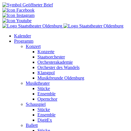
Kalender
Programm
Konzert
Konzerte
Staatsorchester
Orchesterakademie
Orchester des Wandels
Klangpol
Musikfreunde Oldenburg
Musiktheater
Stücke
Ensemble
Opernchor
Schauspiel
Stücke
Ensemble
DigitEx
Ballett
Stücke